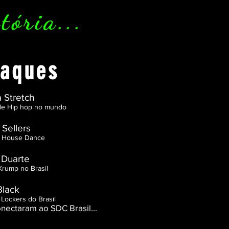
tória...
taques
 Stretch
 de Hip hop no mundo
 Sellers
o House Dance
 Duarte
Krump no Brasil
Black
Lockers do Brasil
onectaram ao SDC Brasil...