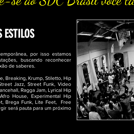
e-se ao SDC Brasil você 
 ESTILOS
temporânea, por isso estamos
stações, buscando reconhecer
exão de saberes.
, Breaking, Krump, Stiletto, Hip
reet Jazz, Street Funk, Video
ncehall, Ragga Jam, Lyrical Hip
Afro House, Experimental Hip
t
, Brega Funk, Lite Feet, Free
rgir será pauta para um próximo