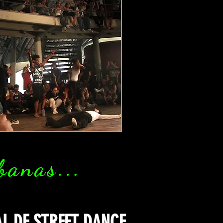
banas...
L DE STREET DANCE