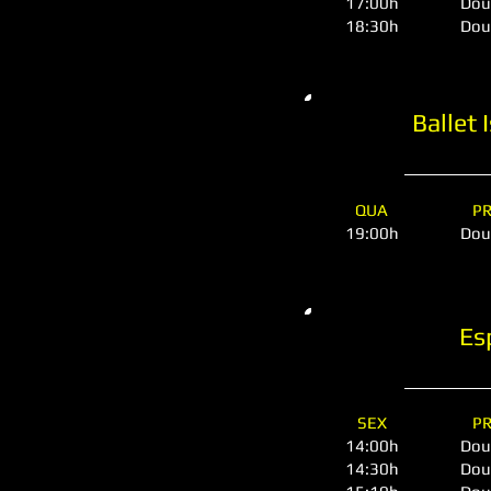
17:00h
Dou
18:30h
Dou
Ballet 
QUA
P
19:00h
Dou
Es
SEX
P
14:00h
Dou
14:30h
Dou