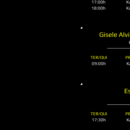
17:00h
K
18:00h
K
Gisele Alv
TER/QUI
P
09:00h
K
E
TER/QUI
P
17:30h
K