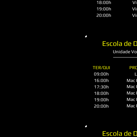
18:00h
Vi
19:00h
Vi
20:00h
Vi
Escola de 
Unidade Vog
TER/QUI
PR
09:00h
L
16:00h
Mac 
Mac
17:30h
Mac 
18:00h
Mac 
19:00h
Mac 
20:00h
Escola de 