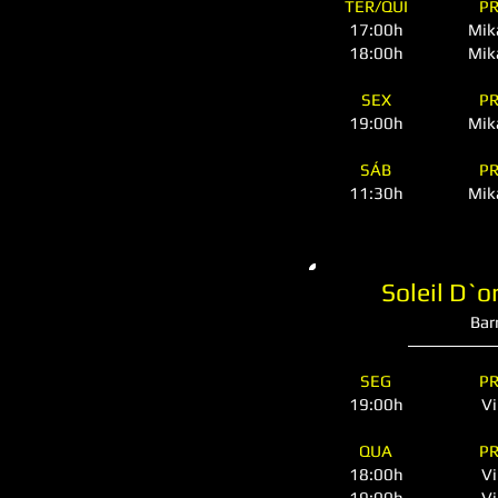
TER/QUI
P
17:00h
Mik
18:00h
Mik
SEX
P
19:00h
Mik
SÁB
P
11:30h
Mik
Soleil D`o
Barr
SEG
P
19:00h
Vi
QUA
P
18:00h
Vi
19:00h
Vi