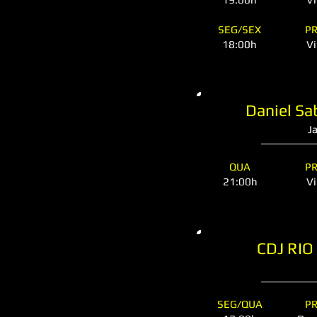
SEG/SEX
P
18:00h
Vi
Daniel Sa
J
QUA
P
21:00h
Vi
CDJ RIO
SEG/QUA
P